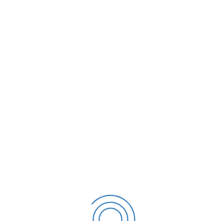
natur aut odit aut fugit,
ratione voluptatem sequi
um quia dolor sit amet,
mquam eius modi tempora