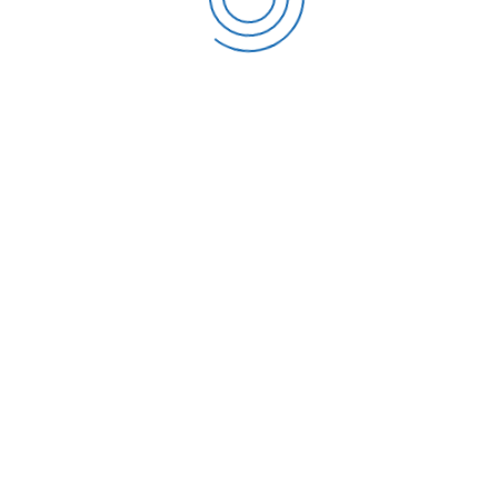
(591-3) 3513506
Av. B